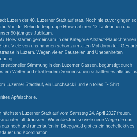
adt Luzern der 48. Luzerner Stadtlauf statt. Noch nie zuvor gingen so
 Jahr. Von der Behindertengruppe Horw nahmen 43 Läuferinnen und
 unser 50-jähriges Jubiläum.
BSG Horw starten gemeinsam in der Kategorie Altstadt-Plauschrennen
.5 km. Viele von uns nahmen schon zum x-ten Mal daran teil. Gestart
strasse in Luzern. Wegen vielen Baustellen und Unebenheiten
reuung.
ensationeller Stimmung in den Luzerner Gassen, begünstigt durch
bestem Wetter und strahlendem Sonnenschein schafften es alle bis in
om Luzerner Stadtlauf, ein Lunchsäckli und ein tolles T- Shirt
hltes Apfelschorle.
n nächsten Luzerner Stadtlauf vom Samstag 24. April 2027 freuen.
ingsmonaten oft draussen. Wir entdecken so viele neue Wege die uns
das hoch und runterlaufen im Bireggwald gibt es ein hocheffektives
usdauer und Koordination.