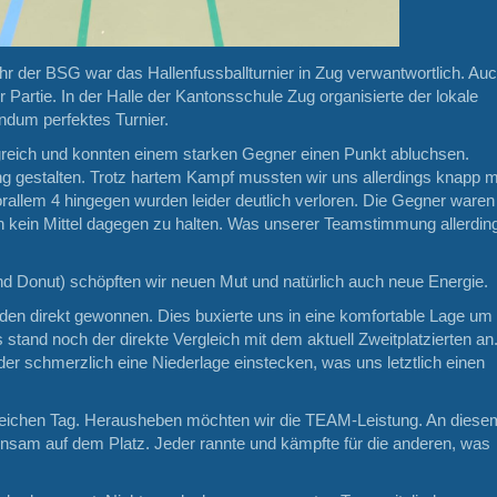
ahr der BSG war das Hallenfussballturnier in Zug verwantwortlich. Au
r Partie. In der Halle der Kantonsschule Zug organisierte der lokale
ndum perfektes Turnier.
lgreich und konnten einem starken Gegner einen Punkt abluchsen.
ng gestalten. Trotz hartem Kampf mussten wir uns allerdings knapp m
rallem 4 hingegen wurden leider deutlich verloren. Die Gegner waren
en kein Mittel dagegen zu halten. Was unserer Teamstimmung allerdin
nd Donut) schöpften wir neuen Mut und natürlich auch neue Energie.
den direkt gewonnen. Dies buxierte uns in eine komfortable Lage um
stand noch der direkte Vergleich mit dem aktuell Zweitplatzierten an
der schmerzlich eine Niederlage einstecken, was uns letztlich einen
greichen Tag. Herausheben möchten wir die TEAM-Leistung. An diese
insam auf dem Platz. Jeder rannte und kämpfte für die anderen, was